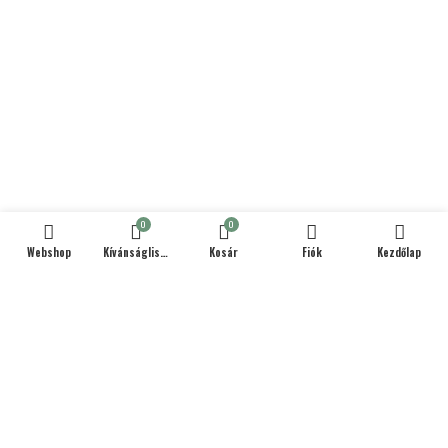
0
0
Webshop
Kívánságlista
Kosár
Fiók
Kezdőlap